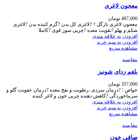
معجون لاغری
487,000
تومان
معجون لاغری نازگل ? ?لاغری کل بدن ?گرم کننده بدن ?لاغری
شکم و پهلو ?تقویت معده ?چربی سوز قوی ?کاملا
افزودن به علاقه مندی
افزودن به سبد خرید
مشاهده سریع
مقایسه
بلغم زدای شونیز
357,000
تومان
خواص ؛ ?درمان سردی ،رطوبت و نفخ معده ?درمان عفونت گلو و
سرماخوردگی ?کاهش دهنده چربی خون و لاغر کننده
افزودن به علاقه مندی
افزودن به سبد خرید
مشاهده سریع
مقایسه
صافی خون