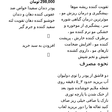
298,000
تومان
تقویت کننده ریشه موها
پودر دندان سفیدا خواص ضد
،پیشگیری و درمان ریزش مو ،
عفونی کننده دهان و دندان
موثرترین درمان گیاهی شوره
خوشبو کننده دهان تقویت لثه
سر ، پیشگیری از موخوره و
سفید کننده و جرم گیر
خشکی مو نرم کننده مو ،
برطرف کننده خارش ، پرپشت
کننده مو ، افزایش ضخامت
افزودن به سبد خرید
تارهای مو ، داروی کشنده
شپش و تخم شپش
نحوه مصرف
دو قاشق از پودر را توی دولیوان
آب بریزید حدود ۳_۵ دقیقه روی
شعله ملایم جوشانده شود بعد
از خنک شدن با پارچه توری
نازک یا صافی خیلی ریز صاف
کنید تفاله ها را دور بریزید لعاب