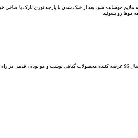
ی دولیوان آب بریزید حدود ۳_۵ دقیقه روی شعله ملایم جوشانده شود بعد از خنک شدن با پارچه ت
ه موها رو بشوئید
داشته است.