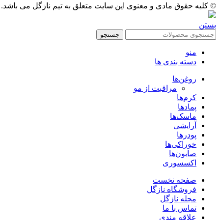
© کلیه حقوق مادی و معنوی این سایت متعلق به تیم نازگل می باشد.
بستن
جستجو
منو
دسته بندی ها
روغن‌ها
مراقبت از مو
کرم‌ها
پمادها
ماسک‌ها
آرایشی
پودرها
خوراکی‌ها
صابون‌ها
اکسسوری
صفحه نخست
فروشگاه نازگل
مجله نازگل
تماس با ما
علاقه مندی