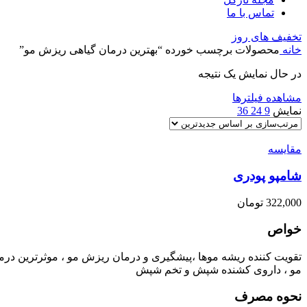
تماس با ما
تخفیف های روز
خانه
محصولات برچسب خورده “بهترین درمان گیاهی ریزش مو”
در حال نمایش یک نتیجه
مشاهده فیلترها
نمایش
9
24
36
مقایسه
شامپو پودری
322,000
تومان
خواص
تقویت کننده ریشه موها ،پیشگیری و درمان ریزش مو ، موثرترین در
مو ، داروی کشنده شپش و تخم شپش
نحوه مصرف