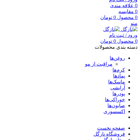
0
علاقه مندی
0
مقایسه
0
محصول
0
تومان
منو
ورود / ثبت نام
0
محصول
0
تومان
دسته بندی محصولات
روغن‌ها
مراقبت از مو
کرم‌ها
پمادها
ماسک‌ها
آرایشی
پودرها
خوراکی‌ها
صابون‌ها
اکسسوری
صفحه نخست
فروشگاه نازگل
مجله نازگل