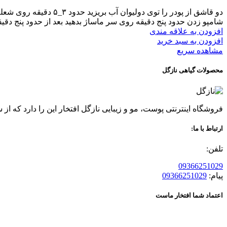
دو قاشق از پودر را تو
شامپو زدن حدود پنج دقیقه روی سر ماساژ بدهید بعد از حدود پنج دقیق
افزودن به علاقه مندی
افزودن به سبد خرید
مشاهده سریع
محصولات گیاهی نازگل
فروشگاه اینترنتی پوست، مو و زیبایی نازگل افتخار این را دارد که از سال 96 عرضه کننده محصولات گیاهی پوست و مو بوده ، قدمی در راه حفظ سلامتی و زیبایی شما مشتریان عزیز بر
ارتباط با ما:
تلفن:
09366251029
پیام:
09366251029
اعتماد شما افتخار ماست