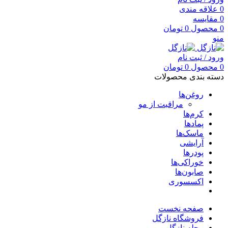
0
علاقه مندی
0
مقایسه
0
محصول
0
تومان
منو
ورود / ثبت نام
0
محصول
0
تومان
دسته بندی محصولات
روغن‌ها
مراقبت از مو
کرم‌ها
پمادها
ماسک‌ها
آرایشی
پودرها
خوراکی‌ها
صابون‌ها
اکسسوری
صفحه نخست
فروشگاه نازگل
مجله نازگل