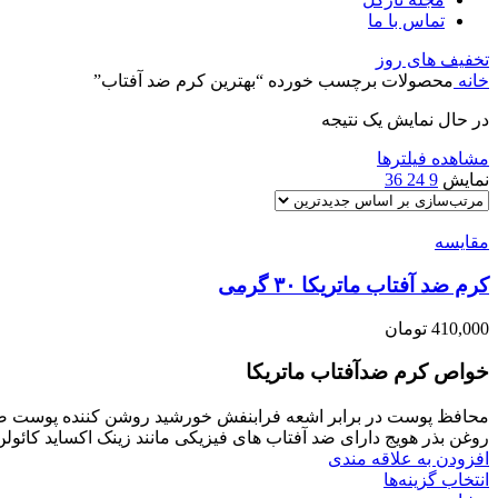
تماس با ما
تخفیف های روز
خانه
محصولات برچسب خورده “بهترین کرم ضد آفتاب”
در حال نمایش یک نتیجه
مشاهده فیلترها
نمایش
9
24
36
مقایسه
کرم ضد آفتاب ماتریکا ۳۰ گرمی
410,000
تومان
خواص کرم ضدآفتاب ماتریکا
محافظ پوست در برابر اشعه فرابنفش خورشید روشن کننده پوست ض
روغن بذر هویج دارای ضد آفتاب های فیزیکی مانند زینک اکساید کائولن 
افزودن به علاقه مندی
انتخاب گزینه‌ها