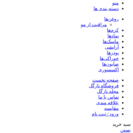
منو
دسته بندی ها
روغن‌ها
مراقبت از مو
کرم‌ها
پمادها
ماسک‌ها
آرایشی
پودرها
خوراکی‌ها
صابون‌ها
اکسسوری
صفحه نخست
فروشگاه نازگل
مجله نازگل
تماس با ما
علاقه مندی
مقایسه
ورود / ثبت نام
سبد خرید
بستن