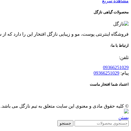
مشاهده سریع
محصولات گیاهی نازگل
فروشگاه اینترنتی پوست، مو و زیبایی نازگل افتخار این را دارد که از سال 96 عرضه کننده محصولات گیاهی پوست و مو بوده ، قدمی در راه حفظ سلامتی و زیبایی شما مشتریان عزیز بر
ارتباط با ما:
تلفن:
09366251029
پیام:
09366251029
اعتماد شما افتخار ماست
© کلیه حقوق مادی و معنوی این سایت متعلق به تیم نازگل می باشد.
بستن
جستجو