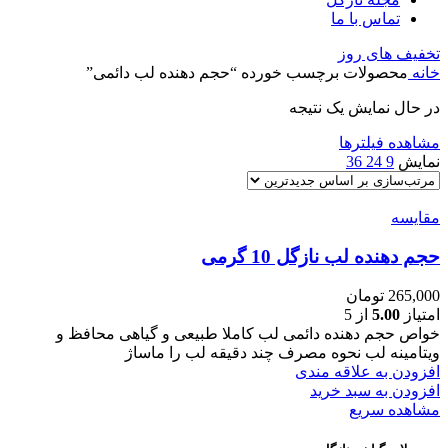
تماس با ما
تخفیف های روز
خانه
محصولات برچسب خورده “حجم دهنده لب دائمی”
در حال نمایش یک نتیجه
مشاهده فیلترها
نمایش
9
24
36
مقایسه
حجم دهنده لب نازگل 10 گرمی
265,000
تومان
امتیاز
5.00
از 5
خواص حجم دهنده دائمی لب کاملا طبیعی و گیاهی محافظ و
ویتامینه لب نحوه مصرف چند دقیقه لب را ماساژ
افزودن به علاقه مندی
افزودن به سبد خرید
مشاهده سریع