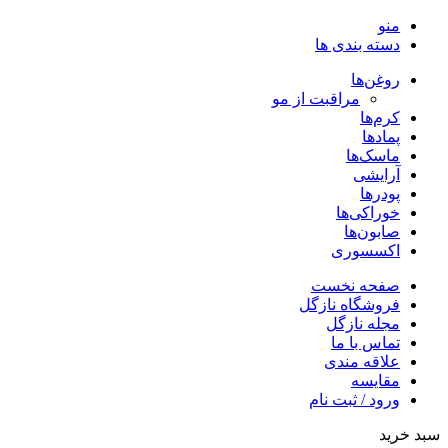
منو
دسته بندی ها
روغن‌ها
مراقبت از مو
کرم‌ها
پمادها
ماسک‌ها
آرایشی
پودرها
خوراکی‌ها
صابون‌ها
اکسسوری
صفحه نخست
فروشگاه نازگل
مجله نازگل
تماس با ما
علاقه مندی
مقایسه
ورود / ثبت نام
سبد خرید