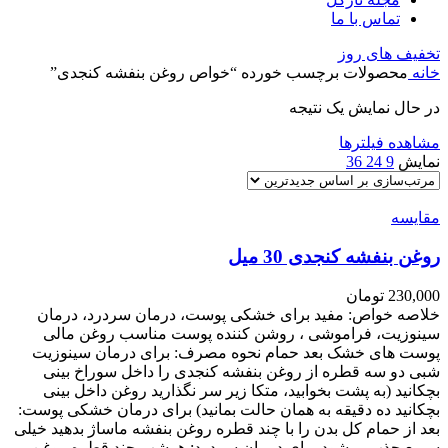
تماس با ما
تخفیف های روز
خانه
محصولات برچسب خورده “خواص روغن بنفشه کنجدی”
در حال نمایش یک نتیجه
مشاهده فیلترها
نمایش
9
24
36
مقایسه
روغن بنفشه کنجدی 30 میل
230,000
تومان
خلاصه خواص: مفید برای خشکی پوست، درمان سردرد، درمان
سینوزیت، فراموشی ، روشن کننده پوست مناسب روغن مالی
پوست های خشک بعد حمام نحوه مصرف: برای درمان سینوزیت
شبی دو سه قطره از روغن بنفشه کنجدی را داخل سوراخ بینی
بچکانید (به پشت بخوابید، متکا زیر سر نگذارید روغن داخل بینی
بچکانید ده دقیقه به همان حالت بمانید) برای درمان خشکی پوست:
بعد از حمام کل بدن را با چند قطره روغن بنفشه ماساژ بدهید خیلی
سریع جذب میشود برای درمان سردرد: هرشب چند قطره روغن