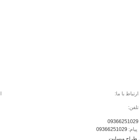
ارتباط با ما:
ا
تلفن:
09366251029
پیام:
09366251029
.
طراح وبسایت