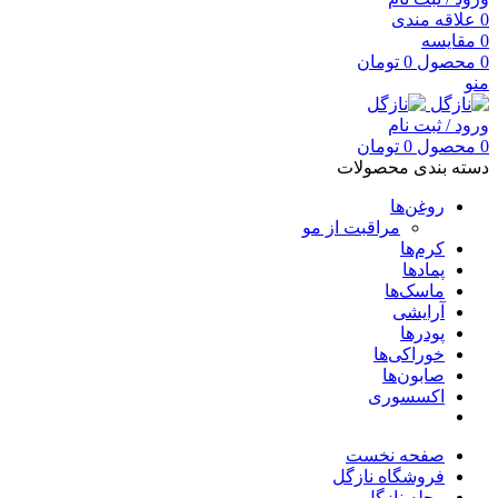
0
علاقه مندی
0
مقایسه
0
محصول
0
تومان
منو
ورود / ثبت نام
0
محصول
0
تومان
دسته بندی محصولات
روغن‌ها
مراقبت از مو
کرم‌ها
پمادها
ماسک‌ها
آرایشی
پودرها
خوراکی‌ها
صابون‌ها
اکسسوری
صفحه نخست
فروشگاه نازگل
مجله نازگل