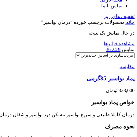
تماس با ما
تخفیف های روز
خانه
محصولات برچسب خورده “درمان بواسیر”
در حال نمایش یک نتیجه
مشاهده فیلترها
نمایش
9
24
36
مقایسه
پماد بواسیر 85گرمی
323,000
تومان
خواص پماد بواسیر
درمان کاملا طبیعی و سریع بواسیر مسکن درد بواسیر و شقاق درمان خ
نحوه مصرف