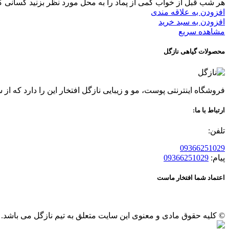
هر شب قبل از خواب کمی از پماد را به محل مورد نظر بزنید کسانی که 
افزودن به علاقه مندی
افزودن به سبد خرید
مشاهده سریع
محصولات گیاهی نازگل
فروشگاه اینترنتی پوست، مو و زیبایی نازگل افتخار این را دارد که از سال 96 عرضه کننده محصولات گیاهی پوست و مو بوده ، قدمی در راه حفظ سلامتی و زیبایی شما مشتریان عزیز بر
ارتباط با ما:
تلفن:
09366251029
پیام:
09366251029
اعتماد شما افتخار ماست
© کلیه حقوق مادی و معنوی این سایت متعلق به تیم نازگل می باشد.