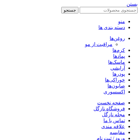
بستن
جستجو
منو
دسته بندی ها
روغن‌ها
مراقبت از مو
کرم‌ها
پمادها
ماسک‌ها
آرایشی
پودرها
خوراکی‌ها
صابون‌ها
اکسسوری
صفحه نخست
فروشگاه نازگل
مجله نازگل
تماس با ما
علاقه مندی
مقایسه
ورود / ثبت نام