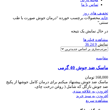
تماس با ما
تخفیف های روز
خانه
محصولات برچسب خورده “درمان جوش صورت با طب
سنتی”
در حال نمایش یک نتیجه
مشاهده فیلترها
نمایش
9
24
36
مقایسه
ماسک ضد جوش 40 گرمی
168,000
تومان
ماسک ضد جوش پیشنهاد میکنم برای درمان کامل جوشها از پکیج
ضد جوش نازگل که شامل ( روغن درخت چای،
افزودن به علاقه مندی
افزودن به سبد خرید
مشاهده سریع