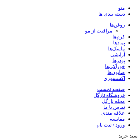
منو
دسته بندی ها
روغن‌ها
مراقبت از مو
کرم‌ها
پمادها
ماسک‌ها
آرایشی
پودرها
خوراکی‌ها
صابون‌ها
اکسسوری
صفحه نخست
فروشگاه نازگل
مجله نازگل
تماس با ما
علاقه مندی
مقایسه
ورود / ثبت نام
سبد خرید