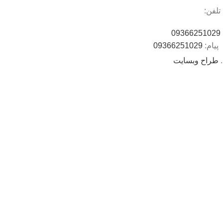
تلفن:
09366251029
پیام:
09366251029
.
طراح وبسایت