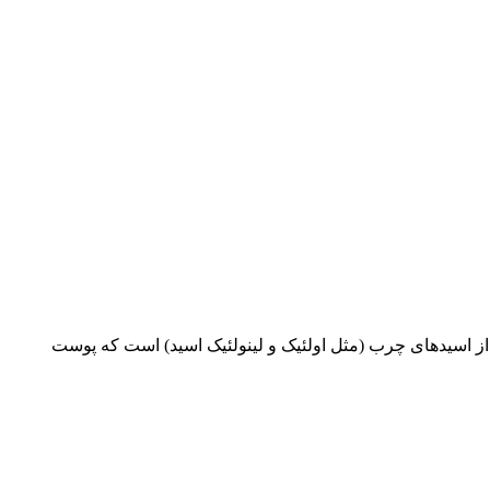
 اسیدهای چرب (مثل اولئیک و لینولئیک اسید) است که پوست