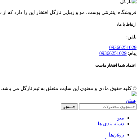
فروشگاه اینترنتی پوست، مو و زیبایی نازگل افتخار این را دارد که از سال 96 عرضه کننده محصولات گیاهی پوست و مو بوده ، قدمی در راه حفظ سلامتی و زیبایی شما مشتریان عزیز بر
ارتباط با ما:
تلفن:
09366251029
پیام:
09366251029
اعتماد شما افتخار ماست
© کلیه حقوق مادی و معنوی این سایت متعلق به تیم نازگل می باشد.
بستن
جستجو
منو
دسته بندی ها
روغن‌ها