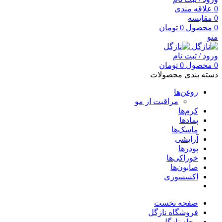
0
علاقه مندی
0
مقایسه
0
محصول
0
تومان
منو
ورود / ثبت نام
0
محصول
0
تومان
دسته بندی محصولات
روغن‌ها
مراقبت از مو
کرم‌ها
پمادها
ماسک‌ها
آرایشی
پودرها
خوراکی‌ها
صابون‌ها
اکسسوری
صفحه نخست
فروشگاه نازگل
مجله نازگل