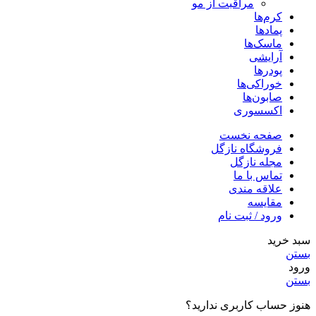
مراقبت از مو
کرم‌ها
پمادها
ماسک‌ها
آرایشی
پودرها
خوراکی‌ها
صابون‌ها
اکسسوری
صفحه نخست
فروشگاه نازگل
مجله نازگل
تماس با ما
علاقه مندی
مقایسه
ورود / ثبت نام
سبد خرید
بستن
ورود
بستن
هنوز حساب کاربری ندارید؟