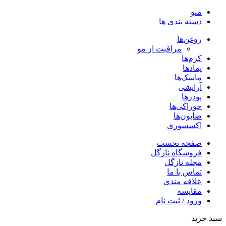
منو
دسته بندی ها
روغن‌ها
مراقبت از مو
کرم‌ها
پمادها
ماسک‌ها
آرایشی
پودرها
خوراکی‌ها
صابون‌ها
اکسسوری
صفحه نخست
فروشگاه نازگل
مجله نازگل
تماس با ما
علاقه مندی
مقایسه
ورود / ثبت نام
سبد خرید