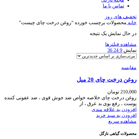
تماس با ما
تخفیف های روز
خانه
محصولات برچسب خورده “روغن درخت چای چیست”
در حال نمایش یک نتیجه
مشاهده فیلترها
نمایش
9
24
36
مقایسه
روغن درخت چای 20 میل
210,000
تومان
روغن درخت چای خلاصه خواص ضد جوش قوی ، ضد عفونی کننده
پوست ، رفع بوی بد عرق ، از
افزودن به علاقه مندی
افزودن به سبد خرید
مشاهده سریع
محصولات گیاهی نازگل