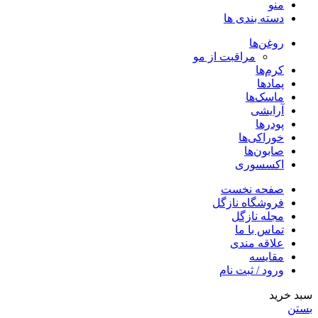
منو
دسته بندی ها
روغن‌ها
مراقبت از مو
کرم‌ها
پمادها
ماسک‌ها
آرایشی
پودرها
خوراکی‌ها
صابون‌ها
اکسسوری
صفحه نخست
فروشگاه نازگل
مجله نازگل
تماس با ما
علاقه مندی
مقایسه
ورود / ثبت نام
سبد خرید
بستن