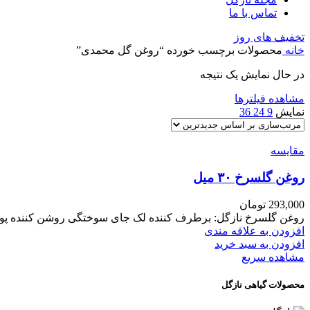
تماس با ما
تخفیف های روز
خانه
محصولات برچسب خورده “روغن گل محمدی”
در حال نمایش یک نتیجه
مشاهده فیلترها
نمایش
9
24
36
مقایسه
روغن گلسرخ ۳۰ میل
293,000
تومان
روغن گلسرخ نازگل: برطرف کننده لک جای سوختگی روشن کننده پ
افزودن به علاقه مندی
افزودن به سبد خرید
مشاهده سریع
محصولات گیاهی نازگل