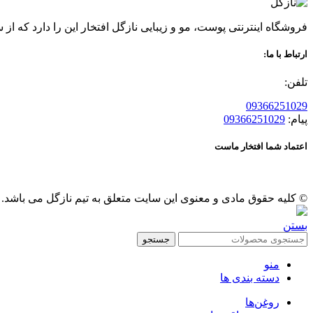
فروشگاه اینترنتی پوست، مو و زیبایی نازگل افتخار این را دارد که از سال 96 عرضه کننده محصولات گیاهی پوست و مو بوده ، قدمی در راه حفظ سلامتی و زیبایی شما مشتریان عزیز بر
ارتباط با ما:
تلفن:
09366251029
پیام:
09366251029
اعتماد شما افتخار ماست
© کلیه حقوق مادی و معنوی این سایت متعلق به تیم نازگل می باشد.
بستن
جستجو
منو
دسته بندی ها
روغن‌ها