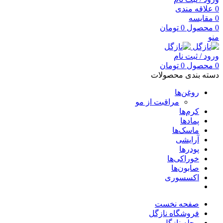
0
علاقه مندی
0
مقایسه
0
محصول
0
تومان
منو
ورود / ثبت نام
0
محصول
0
تومان
دسته بندی محصولات
روغن‌ها
مراقبت از مو
کرم‌ها
پمادها
ماسک‌ها
آرایشی
پودرها
خوراکی‌ها
صابون‌ها
اکسسوری
صفحه نخست
فروشگاه نازگل
مجله نازگل