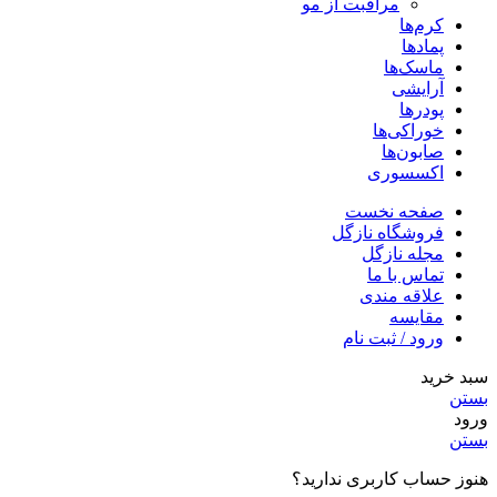
مراقبت از مو
کرم‌ها
پمادها
ماسک‌ها
آرایشی
پودرها
خوراکی‌ها
صابون‌ها
اکسسوری
صفحه نخست
فروشگاه نازگل
مجله نازگل
تماس با ما
علاقه مندی
مقایسه
ورود / ثبت نام
سبد خرید
بستن
ورود
بستن
هنوز حساب کاربری ندارید؟