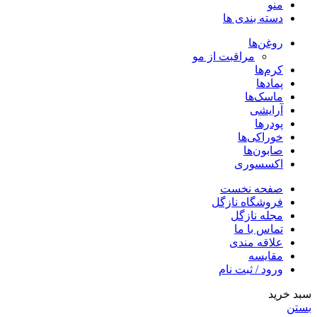
منو
دسته بندی ها
روغن‌ها
مراقبت از مو
کرم‌ها
پمادها
ماسک‌ها
آرایشی
پودرها
خوراکی‌ها
صابون‌ها
اکسسوری
صفحه نخست
فروشگاه نازگل
مجله نازگل
تماس با ما
علاقه مندی
مقایسه
ورود / ثبت نام
سبد خرید
بستن