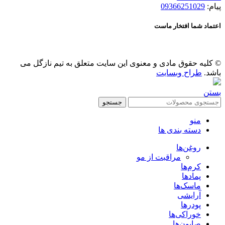
پیام:
09366251029
اعتماد شما افتخار ماست
© کلیه حقوق مادی و معنوی این سایت متعلق به تیم نازگل می
باشد.
طراح وبسایت
بستن
جستجو
منو
دسته بندی ها
روغن‌ها
مراقبت از مو
کرم‌ها
پمادها
ماسک‌ها
آرایشی
پودرها
خوراکی‌ها
صابون‌ها