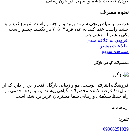
کردن عضلات چشم و تسهیل‌ در خون‌رسانی
نحوه مصرف
هرشب با میله برنجی سرمه بزنید و از چشم راست شروع کنید و به
چشم راست ختم کنید به عدد فرد ۳_۵_۷ بار بکشید چشم راست
یکی بیشتر از چشم چپ
افزودن به علاقه مندی
اطلاعات بیشتر
مشاهده سریع
محصولات گیاهی نازگل
فروشگاه اینترنتی پوست، مو و زیبایی نازگل افتخار این را دارد که از
سال 96 عرضه کننده محصولات گیاهی پوست و مو بوده ، قدمی در
راه حفظ سلامتی و زیبایی شما مشتریان عزیز برداشته است.
ارتباط با ما:
تلفن:
09366251029