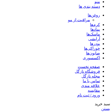
منو
دسته بندی ها
روغن‌ها
مراقبت از مو
کرم‌ها
پمادها
ماسک‌ها
آرایشی
پودرها
خوراکی‌ها
صابون‌ها
اکسسوری
صفحه نخست
فروشگاه نازگل
مجله نازگل
تماس با ما
علاقه مندی
مقایسه
ورود / ثبت نام
سبد خرید
بستن