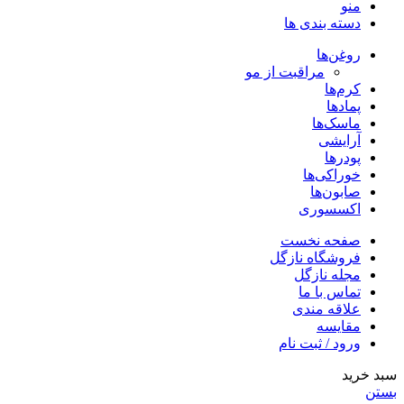
منو
دسته بندی ها
روغن‌ها
مراقبت از مو
کرم‌ها
پمادها
ماسک‌ها
آرایشی
پودرها
خوراکی‌ها
صابون‌ها
اکسسوری
صفحه نخست
فروشگاه نازگل
مجله نازگل
تماس با ما
علاقه مندی
مقایسه
ورود / ثبت نام
سبد خرید
بستن