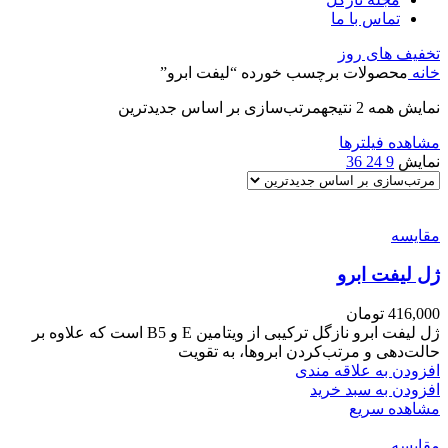
تماس با ما
تخفیف های روز
خانه
محصولات برچسب خورده “لیفت ابرو”
نمایش همه 2 نتیجه
مرتب‌سازی بر اساس جدیدترین
مشاهده فیلترها
نمایش
9
24
36
مقایسه
ژل لیفت ابرو
416,000
تومان
ژل لیفت ابرو نازگل ترکیبی از ویتامین E و B5 است که علاوه بر
حالت‌دهی و مرتب‌کردن ابروها، به تقویت
افزودن به علاقه مندی
افزودن به سبد خرید
مشاهده سریع
مقایسه