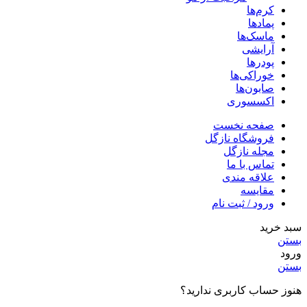
کرم‌ها
پمادها
ماسک‌ها
آرایشی
پودرها
خوراکی‌ها
صابون‌ها
اکسسوری
صفحه نخست
فروشگاه نازگل
مجله نازگل
تماس با ما
علاقه مندی
مقایسه
ورود / ثبت نام
سبد خرید
بستن
ورود
بستن
هنوز حساب کاربری ندارید؟