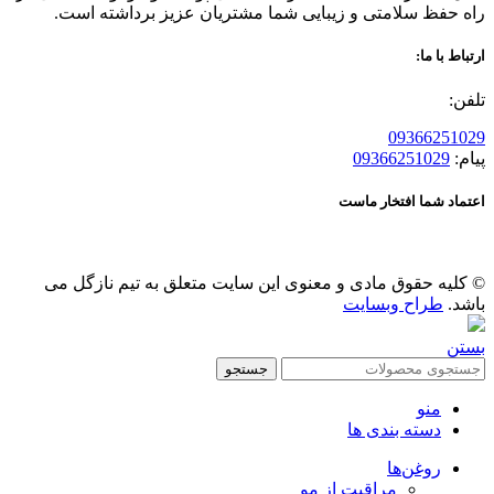
راه حفظ سلامتی و زیبایی شما مشتریان عزیز برداشته است.
ارتباط با ما:
تلفن:
09366251029
پیام:
09366251029
اعتماد شما افتخار ماست
© کلیه حقوق مادی و معنوی این سایت متعلق به تیم نازگل می
باشد.
طراح وبسایت
بستن
جستجو
منو
دسته بندی ها
روغن‌ها
مراقبت از مو