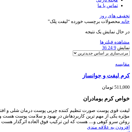
تماس با ما
تخفیف های روز
خانه
محصولات برچسب خورده “لیفت پلک”
در حال نمایش یک نتیجه
مشاهده فیلترها
نمایش
9
24
36
مقایسه
کرم لیفت و جوانساز
511,000
تومان
خواص کرم بومادران
لیفت قوی پوست صورت تنظیم کننده چربی پوست درمان شلی و افتادگ
مؤثره یکی از مهم ترین کاربردهاش در بهبود و سلامت پوست هست و در
روغن سرو کوهی و.... هست که این ترکیب فوق العاده اثرگذار هست و نتا
افزودن به علاقه مندی