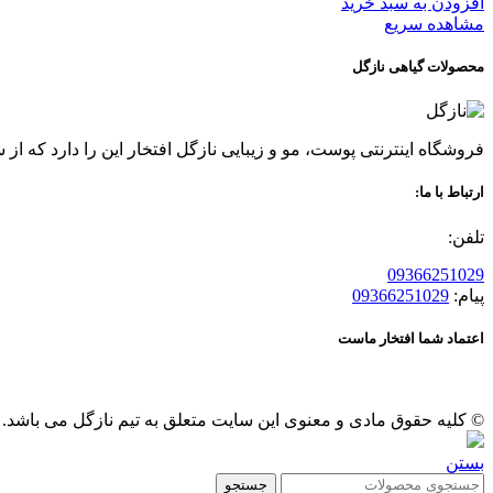
افزودن به سبد خرید
مشاهده سریع
محصولات گیاهی نازگل
فروشگاه اینترنتی پوست، مو و زیبایی نازگل افتخار این را دارد که از سال 96 عرضه کننده محصولات گیاهی پوست و مو بوده ، قدمی در راه حفظ سلامتی و زیبایی شما مشتریان عزیز بر
ارتباط با ما:
تلفن:
09366251029
پیام:
09366251029
اعتماد شما افتخار ماست
© کلیه حقوق مادی و معنوی این سایت متعلق به تیم نازگل می باشد.
بستن
جستجو