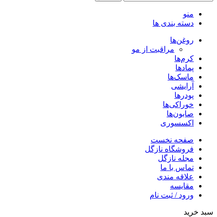
منو
دسته بندی ها
روغن‌ها
مراقبت از مو
کرم‌ها
پمادها
ماسک‌ها
آرایشی
پودرها
خوراکی‌ها
صابون‌ها
اکسسوری
صفحه نخست
فروشگاه نازگل
مجله نازگل
تماس با ما
علاقه مندی
مقایسه
ورود / ثبت نام
سبد خرید