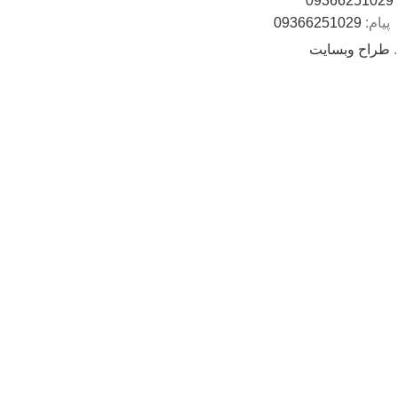
09366251029
پیام:
09366251029
.
طراح وبسایت