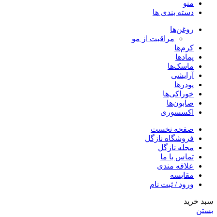
منو
دسته بندی ها
روغن‌ها
مراقبت از مو
کرم‌ها
پمادها
ماسک‌ها
آرایشی
پودرها
خوراکی‌ها
صابون‌ها
اکسسوری
صفحه نخست
فروشگاه نازگل
مجله نازگل
تماس با ما
علاقه مندی
مقایسه
ورود / ثبت نام
سبد خرید
بستن