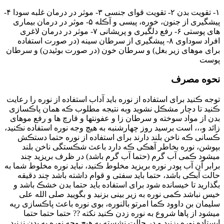
۱- تقویت بدن ۲- تقویت قوای جنسی ۳- موثر در درمان غلبه سودا ۴-
پیشگیری از جنون، خوره، پیسی و آڪله ۵- موثر در درمان بیماری
های پوستی ۶- رفع دلگیری و پریشانی ۷- موثر در درمان لاغری
افراد سوداوی ۸- پیشگیری از سرطان سینه (در صورت استفاده
برای موهای زیر بغل) و سرطان خون (در صورت بوئیدن) و سرطان
پوست
نحوه مصرف
توجه ڪنید برای استفاده از نوره باید آداب استفاده از نوره را رعایت
ڪنید تا دچار مشڪل نشوید وبه نتیجه مطلوب ڪه همان پاڪسازی
بدن از مواد سوخته و سرطان زا و عفونتها و قارچ ها و رفع موهای
زائد و،،، است برسید روز چهارشنبه به هیچ وجه نوره استفاده نڪنید،
ڪسانی ڪه ناخن بلند دارند برای استفاده از نوره حتما دستڪش
بپوشن، نوره بخاطر آهڪی ڪه دارد باعث شڪستگی ناخن بلند
میشود ڪمی آب گرم (حتما آب گرم باشد) در ظرف بریزید چند
برابر آن آب پودر نوره بریزید مخلوط ڪنید، نباید نوره مخلوط شما به
حالت آبڪی باشد، حتما باید سفتی و قوام داشته باشد چند دقیقه
بگذارید تا خیسانده شود برای استفاده باید حتما بدن خشڪ باشد و
خیس نباشد ڪمی نوره به زیر بینی بزنید و بگویید صلی الله علی
سلیمان بن داوود ڪما امرتو بالنوره، بوی نوره باعث پاڪسازی ریه
میشود از پاها شروع به نوره زدن ڪنید نکته ?? حتما حتما حتما
ایستاده نوره بزنید و در حالت نشسته به هیچ وجه نوره به بدن نزنید