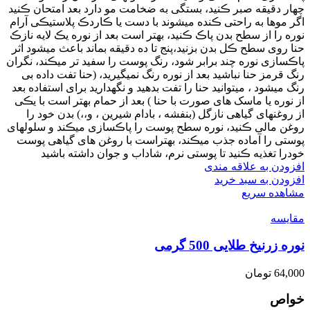
چهار دقیقه صبر ڪنید، بستگی به ضخامت مو دارد بعد امتحان ڪنید
اگر موها به راحتی ڪنده میشوند با دست یا ڪاردڪ پلاستیڪی آرام
نوره را از سطح بدن پاڪ ڪنید، بهتر است بعد از نوره یڪ لایه نازڪ
حنا روی سطح ڪل بدن بزنید،پنج تا ده دقیقه بماند باعث میشود اثر
پاڪسازی نوره چند برابر شود، رنگ پوست را سفید تر میڪند، نگران
رنگ قرمز حنا نباشید بعد از نوره رنگ نمیگیرید، (حنا تفت داده بی
رنگ میشود ، میتوانید حنا را تفت بدهید و نگهدارید برای استفاده بعد
از نوره یا ماسک های صورت با حنا ) بعد از حمام بهتر است با یڪی
از روغنهای گیاهی نازگل (بنفشه ، بادام شیرین ، و،،) بدن خود را
روغن مالی ڪنید، نوره سطح پوست را پاڪسازی میڪند و سلولهای
پوستی را آماده جذب میڪند، بهتراست با روغن های گیاهی پوست
خودرا تغذیه ڪنید تا پوستی نرم، شاداب و جوان داشته باشید
افزودن به علاقه مندی
افزودن به سبد خرید
مشاهده سریع
مقایسه
نوره زرنیخ طلایی 500 گرمی
64,000
تومان
خواص