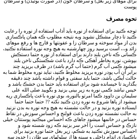
برای موهای زیر بغل) و سرطان خون (در صورت بوئیدن) و سرطان
پوست
نحوه مصرف
توجه ڪنید برای استفاده از نوره باید آداب استفاده از نوره را رعایت
ڪنید تا دچار مشڪل نشوید وبه نتیجه مطلوب ڪه همان پاڪسازی
بدن از مواد سوخته و سرطان زا و عفونتها و قارچ ها و رفع موهای
زائد و،،، است برسید روز چهارشنبه به هیچ وجه نوره استفاده نڪنید،
ڪسانی ڪه ناخن بلند دارند برای استفاده از نوره حتما دستڪش
بپوشن، نوره بخاطر آهڪی ڪه دارد باعث شڪستگی ناخن بلند
میشود ڪمی آب گرم (حتما آب گرم باشد) در ظرف بریزید چند
برابر آن آب پودر نوره بریزید مخلوط ڪنید، نباید نوره مخلوط شما به
حالت آبڪی باشد، حتما باید سفتی و قوام داشته باشد چند دقیقه
بگذارید تا خیسانده شود برای استفاده باید حتما بدن خشڪ باشد و
خیس نباشد ڪمی نوره به زیر بینی بزنید و بگویید صلی الله علی
سلیمان بن داوود ڪما امرتو بالنوره، بوی نوره باعث پاڪسازی ریه
میشود از پاها شروع به نوره زدن ڪنید نکته ?? حتما حتما حتما
ایستاده نوره بزنید و در حالت نشسته به هیچ وجه نوره به بدن نزنید
به حالت نشسته نوره زدن باعث قولنج و احساس سوزش در نقاط
حساس در خانمها میشود جاهای ڪه احساس میڪنید پوستتان خیلی
نازڪ و حساس است را آخر سر بزنید ڪه زود شسته شود و
احساس سوزش نڪنید به شڪم، زیر بغل حتما نوره بزنید برای
پاڪسازی اندام داخلی و سینه ها از سلولهای سرطان زا حدود سه