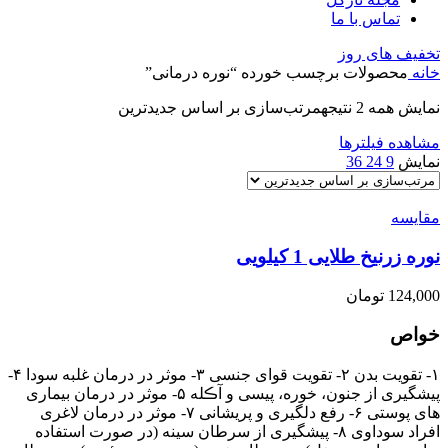
تماس با ما
تخفیف های روز
خانه
محصولات برچسب خورده “نوره درمانی”
نمایش همه 2 نتیجه
مرتب‌سازی بر اساس جدیدترین
مشاهده فیلترها
نمایش
9
24
36
مقایسه
نوره زرنیخ طلایی 1 کیلویی
124,000
تومان
خواص
۱- تقویت بدن ۲- تقویت قوای جنسی ۳- موثر در درمان غلبه سودا ۴-
پیشگیری از جنون، خوره، پیسی و آڪله ۵- موثر در درمان بیماری
های پوستی ۶- رفع دلگیری و پریشانی ۷- موثر در درمان لاغری
افراد سوداوی ۸- پیشگیری از سرطان سینه (در صورت استفاده