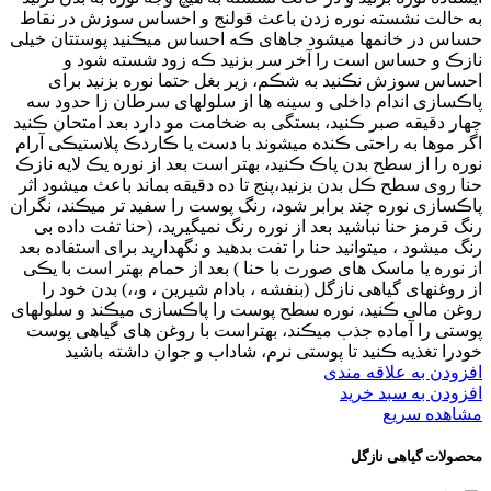
به حالت نشسته نوره زدن باعث قولنج و احساس سوزش در نقاط
حساس در خانمها میشود جاهای ڪه احساس میڪنید پوستتان خیلی
نازڪ و حساس است را آخر سر بزنید ڪه زود شسته شود و
احساس سوزش نڪنید به شڪم، زیر بغل حتما نوره بزنید برای
پاڪسازی اندام داخلی و سینه ها از سلولهای سرطان زا حدود سه
چهار دقیقه صبر ڪنید، بستگی به ضخامت مو دارد بعد امتحان ڪنید
اگر موها به راحتی ڪنده میشوند با دست یا ڪاردڪ پلاستیڪی آرام
نوره را از سطح بدن پاڪ ڪنید، بهتر است بعد از نوره یڪ لایه نازڪ
حنا روی سطح ڪل بدن بزنید،پنج تا ده دقیقه بماند باعث میشود اثر
پاڪسازی نوره چند برابر شود، رنگ پوست را سفید تر میڪند، نگران
رنگ قرمز حنا نباشید بعد از نوره رنگ نمیگیرید، (حنا تفت داده بی
رنگ میشود ، میتوانید حنا را تفت بدهید و نگهدارید برای استفاده بعد
از نوره یا ماسک های صورت با حنا ) بعد از حمام بهتر است با یڪی
از روغنهای گیاهی نازگل (بنفشه ، بادام شیرین ، و،،) بدن خود را
روغن مالی ڪنید، نوره سطح پوست را پاڪسازی میڪند و سلولهای
پوستی را آماده جذب میڪند، بهتراست با روغن های گیاهی پوست
خودرا تغذیه ڪنید تا پوستی نرم، شاداب و جوان داشته باشید
افزودن به علاقه مندی
افزودن به سبد خرید
مشاهده سریع
محصولات گیاهی نازگل