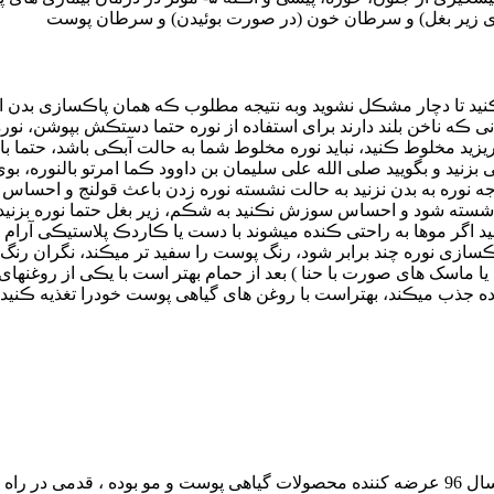
ت ڪنید تا دچار مشڪل نشوید وبه نتیجه مطلوب ڪه همان پاڪسازی بدن از
انی ڪه ناخن بلند دارند برای استفاده از نوره حتما دستڪش بپوشن،
یزید مخلوط ڪنید، نباید نوره مخلوط شما به حالت آبڪی باشد، حتما بای
بزنید و بگویید صلی الله علی سلیمان بن داوود ڪما امرتو بالنوره، ب
هیچ وجه نوره به بدن نزنید به حالت نشسته نوره زدن باعث قولنج و 
سته شود و احساس سوزش نڪنید به شڪم، زیر بغل حتما نوره بزنید ب
 اگر موها به راحتی ڪنده میشوند با دست یا ڪاردڪ پلاستیڪی آرام نور
ڪسازی نوره چند برابر شود، رنگ پوست را سفید تر میڪند، نگران رنگ قرم
ره یا ماسک های صورت با حنا ) بعد از حمام بهتر است با یڪی از روغنهای
 جذب میڪند، بهتراست با روغن های گیاهی پوست خودرا تغذیه ڪنید ت
داشته است.