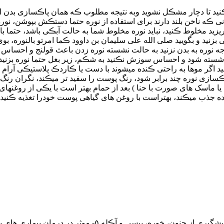
ت ڪنید تا دچار مشڪل نشوید وبه نتیجه مطلوب ڪه همان پاڪسازی بدن از
انی ڪه ناخن بلند دارند برای استفاده از نوره حتما دستڪش بپوشن،
یزید مخلوط ڪنید، نباید نوره مخلوط شما به حالت آبڪی باشد، حتما بای
بزنید و بگویید صلی الله علی سلیمان بن داوود ڪما امرتو بالنوره، ب
هیچ وجه نوره به بدن نزنید به حالت نشسته نوره زدن باعث قولنج و 
سته شود و احساس سوزش نڪنید به شڪم، زیر بغل حتما نوره بزنید ب
 اگر موها به راحتی ڪنده میشوند با دست یا ڪاردڪ پلاستیڪی آرام نور
ڪسازی نوره چند برابر شود، رنگ پوست را سفید تر میڪند، نگران رنگ قرم
ره یا ماسک های صورت با حنا ) بعد از حمام بهتر است با یڪی از روغنهای
 جذب میڪند، بهتراست با روغن های گیاهی پوست خودرا تغذیه ڪنید ت