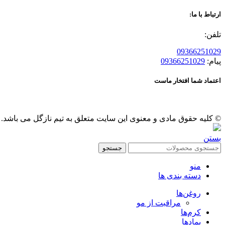
ارتباط با ما:
تلفن:
09366251029
پیام:
09366251029
اعتماد شما افتخار ماست
© کلیه حقوق مادی و معنوی این سایت متعلق به تیم نازگل می باشد.
بستن
جستجو
منو
دسته بندی ها
روغن‌ها
مراقبت از مو
کرم‌ها
پمادها