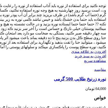
توجه ڪنید برای استفاده از نوره باید آداب استفاده از نوره را رعای
و،،، است برسید روز چهارشنبه به هیچ وجه نوره استفاده نڪنید، ڪس
گرم (حتما آب گرم باشد) در ظرف بریزید چند برابر آن آب پودر نوره بر
استفاده باید حتما بدن خشڪ باشد و خیس نباشد ڪمی نوره به زیر بینی 
نکته ?? حتما حتما حتما ایستاده نوره بزنید و در حالت نشسته به 
میڪنید پوستتان خیلی نازڪ و حساس است را آخر سر بزنید ڪه زود ش
سه چهار دقیقه صبر ڪنید، بستگی به ضخامت مو دارد بعد امتحان ڪنید
حنا روی سطح ڪل بدن بزنید،پنج تا ده دقیقه بماند باعث میشود اثر پا
میشود ، میتوانید حنا را تفت بدهید و نگهدارید برای استفاده بعد از نو
ڪنید، نوره سطح پوست را پاڪسازی میڪند و سلولهای پوستی را آماده
افزودن به علاقه مندی
افزودن به سبد خرید
مشاهده سریع
مقایسه
نوره زرنیخ طلایی 500 گرمی
64,000
تومان
خواص