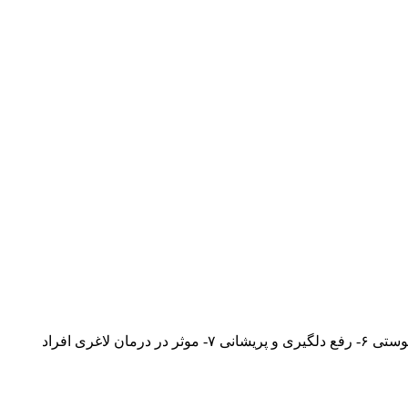
۱- تقویت بدن ۲- تقویت قوای جنسی ۳- موثر در درمان غلبه سودا ۴- پیشگیری از جنون، خوره، پیسی و آڪله ۵- موثر در درمان بیماری های پوستی ۶- رفع دلگیری و پریشانی ۷- موثر در درمان لاغری افراد