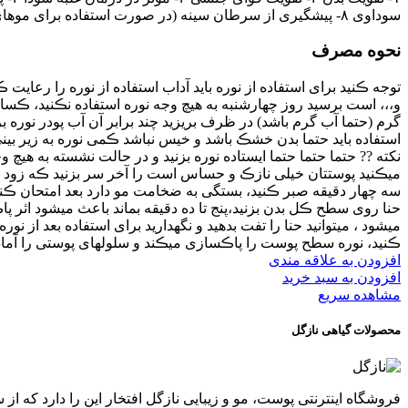
سوداوی ۸- پیشگیری از سرطان سینه (در صورت استفاده برای موهای زیر بغل) و سرطان خون (در صورت بوئیدن) و سرطان پوست
نحوه مصرف
توجه ڪنید برای استفاده از نوره باید آداب استفاده از نوره را رعای
و،،، است برسید روز چهارشنبه به هیچ وجه نوره استفاده نڪنید، ڪس
گرم (حتما آب گرم باشد) در ظرف بریزید چند برابر آن آب پودر نوره بر
استفاده باید حتما بدن خشڪ باشد و خیس نباشد ڪمی نوره به زیر بینی 
نکته ?? حتما حتما حتما ایستاده نوره بزنید و در حالت نشسته به 
میڪنید پوستتان خیلی نازڪ و حساس است را آخر سر بزنید ڪه زود ش
سه چهار دقیقه صبر ڪنید، بستگی به ضخامت مو دارد بعد امتحان ڪنید
حنا روی سطح ڪل بدن بزنید،پنج تا ده دقیقه بماند باعث میشود اثر پا
میشود ، میتوانید حنا را تفت بدهید و نگهدارید برای استفاده بعد از نو
ڪنید، نوره سطح پوست را پاڪسازی میڪند و سلولهای پوستی را آماده
افزودن به علاقه مندی
افزودن به سبد خرید
مشاهده سریع
محصولات گیاهی نازگل
فروشگاه اینترنتی پوست، مو و زیبایی نازگل افتخار این را دارد که از سال 96 عرضه کننده محصولات گیاهی پوست و مو بوده ، قدمی در راه حفظ سلامتی و زیبایی شما مشتریان عزیز بر