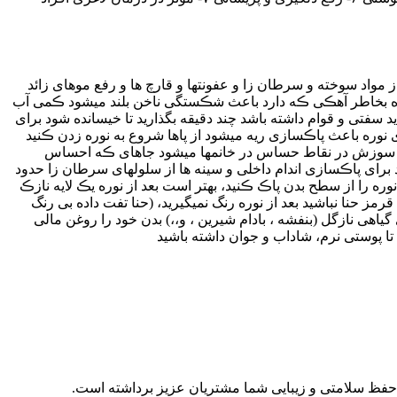
 مواد سوخته و سرطان زا و عفونتها و قارچ ها و رفع موهای زائد
 نوره بخاطر آهڪی ڪه دارد باعث شڪستگی ناخن بلند میشود ڪمی آب
د سفتی و قوام داشته باشد چند دقیقه بگذارید تا خیسانده شود برای
وی نوره باعث پاڪسازی ریه میشود از پاها شروع به نوره زدن ڪنید
احساس سوزش در نقاط حساس در خانمها میشود جاهای ڪه احساس
رای پاڪسازی اندام داخلی و سینه ها از سلولهای سرطان زا حدود
ه را از سطح بدن پاڪ ڪنید، بهتر است بعد از نوره یڪ لایه نازڪ
ز حنا نباشید بعد از نوره رنگ نمیگیرید، (حنا تفت داده بی رنگ
 گیاهی نازگل (بنفشه ، بادام شیرین ، و،،) بدن خود را روغن مالی
ا پوستی نرم، شاداب و جوان داشته باشید