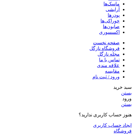
ماسک‌ها
آرایشی
پودرها
خوراکی‌ها
صابون‌ها
اکسسوری
صفحه نخست
فروشگاه نازگل
مجله نازگل
تماس با ما
علاقه مندی
مقایسه
ورود / ثبت نام
سبد خرید
بستن
ورود
بستن
هنوز حساب کاربری ندارید؟
ایجاد حساب کاربری
فروشگاه