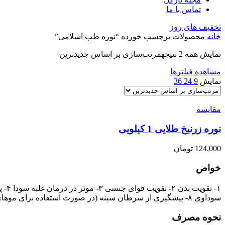
تماس با ما
تخفیف های روز
خانه
محصولات برچسب خورده “نوره طب اسلامی”
نمایش همه 2 نتیجه
مرتب‌سازی بر اساس جدیدترین
مشاهده فیلترها
نمایش
9
24
36
مقایسه
نوره زرنیخ طلایی 1 کیلویی
124,000
تومان
خواص
سوداوی ۸- پیشگیری از سرطان سینه (در صورت استفاده برای موهای زیر بغل) و سرطان خون (در صورت بوئیدن) و سرطان پوست
نحوه مصرف