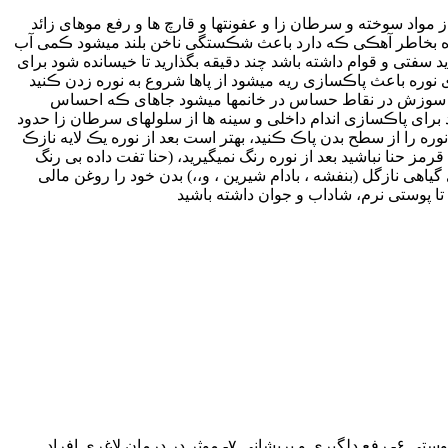
 مواد سوخته و سرطان زا و عفونتها و قارچ ها و رفع موهای زائد
 نوره بخاطر آهڪی ڪه دارد باعث شڪستگی ناخن بلند میشود ڪمی آب
د سفتی و قوام داشته باشد چند دقیقه بگذارید تا خیسانده شود برای
وی نوره باعث پاڪسازی ریه میشود از پاها شروع به نوره زدن ڪنید
احساس سوزش در نقاط حساس در خانمها میشود جاهای ڪه احساس
رای پاڪسازی اندام داخلی و سینه ها از سلولهای سرطان زا حدود
ه را از سطح بدن پاڪ ڪنید، بهتر است بعد از نوره یڪ لایه نازڪ
ز حنا نباشید بعد از نوره رنگ نمیگیرید، (حنا تفت داده بی رنگ
 گیاهی نازگل (بنفشه ، بادام شیرین ، و،،) بدن خود را روغن مالی
ا پوستی نرم، شاداب و جوان داشته باشید
۱- تقویت بدن ۲- تقویت قوای جنسی ۳- موثر در درمان غلبه سودا ۴- پیشگیری از جنون، خوره، پیسی و آڪله ۵- موثر در درمان بیماری های پوستی ۶- رفع دلگیری و پریشانی ۷- موثر در درمان لاغری افراد