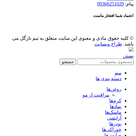
پیام:
09366251029
اعتماد شما افتخار ماست
© کلیه حقوق مادی و معنوی این سایت متعلق به تیم نازگل می
باشد.
طراح وبسایت
بستن
جستجو
منو
دسته بندی ها
روغن‌ها
مراقبت از مو
کرم‌ها
پمادها
ماسک‌ها
آرایشی
پودرها
خوراکی‌ها
صابون‌ها