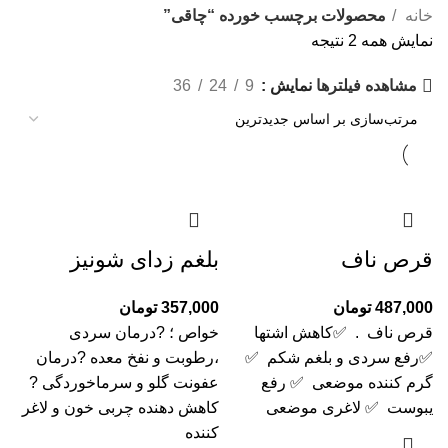
خانه
محصولات برچسب خورده “چاقی”
نمایش همه 2 نتیجه
نمایش
9
24
36
مشاهده فیلترها
قرص ناف
بلغم زدای شونیز
487,000
تومان
357,000
تومان
قرص ناف . ✅کاهش اشتها
خواص ؛ ?درمان سردی
✅رفع سردی و بلغم شکم ✅
،رطوبت و نفخ معده ?درمان
گرم کننده موضعی ✅ رفع
عفونت گلو و سرماخوردگی ?
یبوست ✅ لاغری موضعی
کاهش دهنده چربی خون و لاغر
کننده