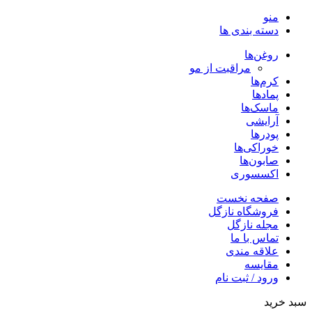
منو
دسته بندی ها
روغن‌ها
مراقبت از مو
کرم‌ها
پمادها
ماسک‌ها
آرایشی
پودرها
خوراکی‌ها
صابون‌ها
اکسسوری
صفحه نخست
فروشگاه نازگل
مجله نازگل
تماس با ما
علاقه مندی
مقایسه
ورود / ثبت نام
سبد خرید