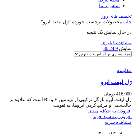
تماس با ما
تخفیف های روز
خانه
محصولات برچسب خورده “ژل لیفت ابرو”
در حال نمایش یک نتیجه
مشاهده فیلترها
نمایش
9
24
36
مقایسه
ژل لیفت ابرو
416,000
تومان
ژل لیفت ابرو نازگل ترکیبی از ویتامین E و B5 است که علاوه بر
حالت‌دهی و مرتب‌کردن ابروها، به تقویت
افزودن به علاقه مندی
افزودن به سبد خرید
مشاهده سریع