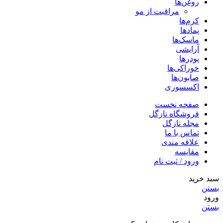
روغن‌ها
مراقبت از مو
کرم‌ها
پمادها
ماسک‌ها
آرایشی
پودرها
خوراکی‌ها
صابون‌ها
اکسسوری
صفحه نخست
فروشگاه نازگل
مجله نازگل
تماس با ما
علاقه مندی
مقایسه
ورود / ثبت نام
سبد خرید
بستن
ورود
بستن