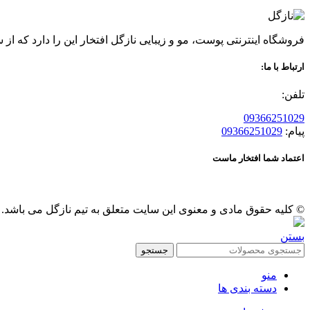
فروشگاه اینترنتی پوست، مو و زیبایی نازگل افتخار این را دارد که از سال 96 عرضه کننده محصولات گیاهی پوست و مو بوده ، قدمی در راه حفظ سلامتی و زیبایی شما مشتریان عزیز بر
ارتباط با ما:
تلفن:
09366251029
پیام:
09366251029
اعتماد شما افتخار ماست
© کلیه حقوق مادی و معنوی این سایت متعلق به تیم نازگل می باشد.
بستن
جستجو
منو
دسته بندی ها