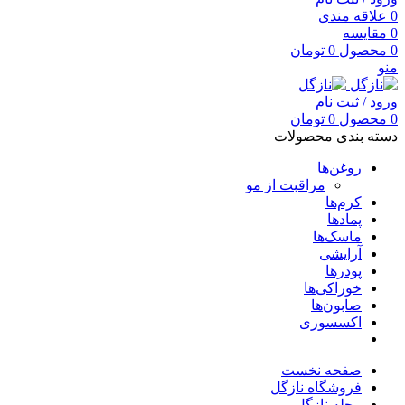
0
علاقه مندی
0
مقایسه
0
محصول
0
تومان
منو
ورود / ثبت نام
0
محصول
0
تومان
دسته بندی محصولات
روغن‌ها
مراقبت از مو
کرم‌ها
پمادها
ماسک‌ها
آرایشی
پودرها
خوراکی‌ها
صابون‌ها
اکسسوری
صفحه نخست
فروشگاه نازگل
مجله نازگل