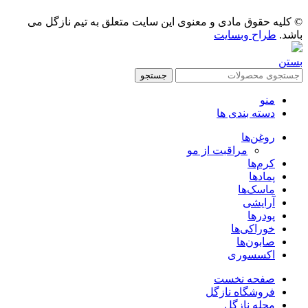
© کلیه حقوق مادی و معنوی این سایت متعلق به تیم نازگل می
باشد.
طراح وبسایت
بستن
جستجو
منو
دسته بندی ها
روغن‌ها
مراقبت از مو
کرم‌ها
پمادها
ماسک‌ها
آرایشی
پودرها
خوراکی‌ها
صابون‌ها
اکسسوری
صفحه نخست
فروشگاه نازگل
مجله نازگل