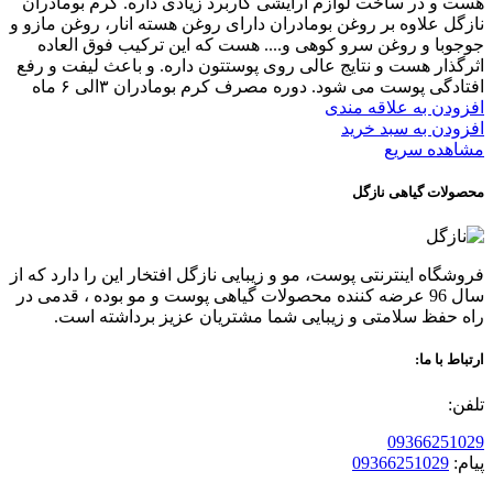
هست و در ساخت لوازم آرایشی کاربرد زیادی داره. کرم بومادران
نازگل علاوه بر روغن بومادران دارای روغن هسته انار، روغن مازو و
جوجوبا و روغن سرو کوهی و.... هست که این ترکیب فوق العاده
اثرگذار هست و نتایج عالی روی پوستتون داره. و باعث لیفت و رفع
افتادگی پوست می شود. دوره مصرف کرم بومادران ۳الی ۶ ماه
افزودن به علاقه مندی
افزودن به سبد خرید
مشاهده سریع
محصولات گیاهی نازگل
فروشگاه اینترنتی پوست، مو و زیبایی نازگل افتخار این را دارد که از
سال 96 عرضه کننده محصولات گیاهی پوست و مو بوده ، قدمی در
راه حفظ سلامتی و زیبایی شما مشتریان عزیز برداشته است.
ارتباط با ما:
تلفن:
09366251029
پیام:
09366251029