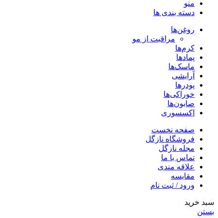
منو
دسته بندی ها
روغن‌ها
مراقبت از مو
کرم‌ها
پمادها
ماسک‌ها
آرایشی
پودرها
خوراکی‌ها
صابون‌ها
اکسسوری
صفحه نخست
فروشگاه نازگل
مجله نازگل
تماس با ما
علاقه مندی
مقایسه
ورود / ثبت نام
سبد خرید
بستن