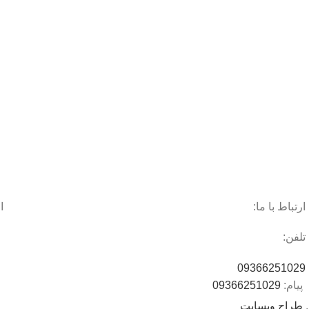
ارتباط با ما:
ا
تلفن:
09366251029
پیام:
09366251029
.
طراح وبسایت