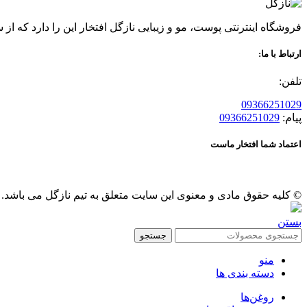
فروشگاه اینترنتی پوست، مو و زیبایی نازگل افتخار این را دارد که از سال 96 عرضه کننده محصولات گیاهی پوست و مو بوده ، قدمی در راه حفظ سلامتی و زیبایی شما مشتریان عزیز بر
ارتباط با ما:
تلفن:
09366251029
پیام:
09366251029
اعتماد شما افتخار ماست
© کلیه حقوق مادی و معنوی این سایت متعلق به تیم نازگل می باشد.
بستن
جستجو
منو
دسته بندی ها
روغن‌ها