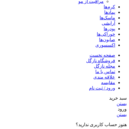
مراقبت از مو
کرم‌ها
پمادها
ماسک‌ها
آرایشی
پودرها
خوراکی‌ها
صابون‌ها
اکسسوری
صفحه نخست
فروشگاه نازگل
مجله نازگل
تماس با ما
علاقه مندی
مقایسه
ورود / ثبت نام
سبد خرید
بستن
ورود
بستن
هنوز حساب کاربری ندارید؟