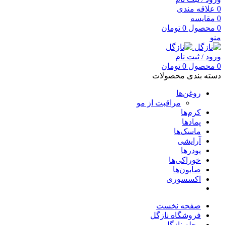
0
علاقه مندی
0
مقایسه
0
محصول
0
تومان
منو
ورود / ثبت نام
0
محصول
0
تومان
دسته بندی محصولات
روغن‌ها
مراقبت از مو
کرم‌ها
پمادها
ماسک‌ها
آرایشی
پودرها
خوراکی‌ها
صابون‌ها
اکسسوری
صفحه نخست
فروشگاه نازگل
مجله نازگل