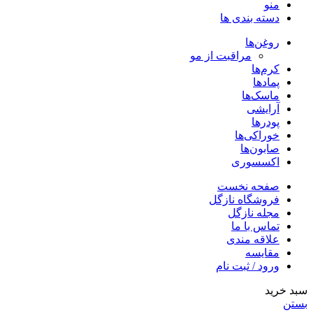
منو
دسته بندی ها
روغن‌ها
مراقبت از مو
کرم‌ها
پمادها
ماسک‌ها
آرایشی
پودرها
خوراکی‌ها
صابون‌ها
اکسسوری
صفحه نخست
فروشگاه نازگل
مجله نازگل
تماس با ما
علاقه مندی
مقایسه
ورود / ثبت نام
سبد خرید
بستن