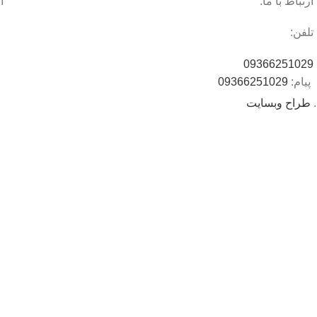
ارتباط با ما:
ا
تلفن:
09366251029
پیام:
09366251029
.
طراح وبسایت