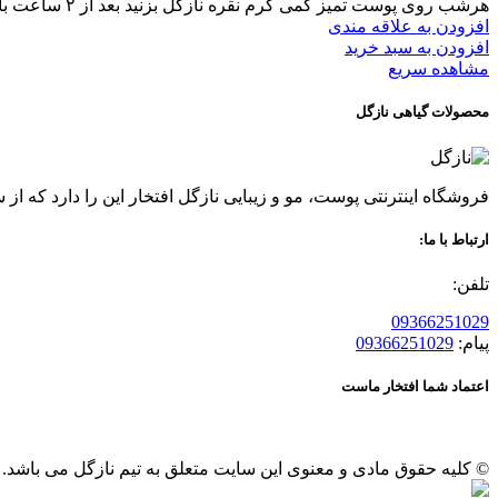
هرشب روی پوست تمیز کمی کرم نقره نازگل بزنید بعد از ۲ ساعت با صابون زغال اکتیو نازگل بشوئید
افزودن به علاقه مندی
افزودن به سبد خرید
مشاهده سریع
محصولات گیاهی نازگل
فروشگاه اینترنتی پوست، مو و زیبایی نازگل افتخار این را دارد که از سال 96 عرضه کننده محصولات گیاهی پوست و مو بوده ، قدمی در راه حفظ سلامتی و زیبایی شما مشتریان عزیز بر
ارتباط با ما:
تلفن:
09366251029
پیام:
09366251029
اعتماد شما افتخار ماست
© کلیه حقوق مادی و معنوی این سایت متعلق به تیم نازگل می باشد.