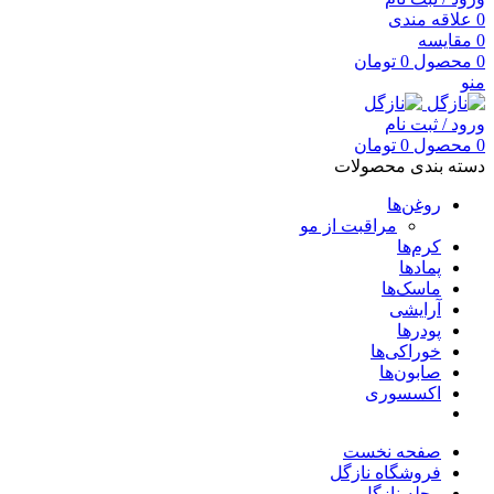
0
علاقه مندی
0
مقایسه
0
محصول
0
تومان
منو
ورود / ثبت نام
0
محصول
0
تومان
دسته بندی محصولات
روغن‌ها
مراقبت از مو
کرم‌ها
پمادها
ماسک‌ها
آرایشی
پودرها
خوراکی‌ها
صابون‌ها
اکسسوری
صفحه نخست
فروشگاه نازگل
مجله نازگل