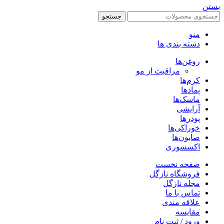
بستن
جستجو
منو
دسته بندی ها
روغن‌ها
مراقبت از مو
کرم‌ها
پمادها
ماسک‌ها
آرایشی
پودرها
خوراکی‌ها
صابون‌ها
اکسسوری
صفحه نخست
فروشگاه نازگل
مجله نازگل
تماس با ما
علاقه مندی
مقایسه
ورود / ثبت نام