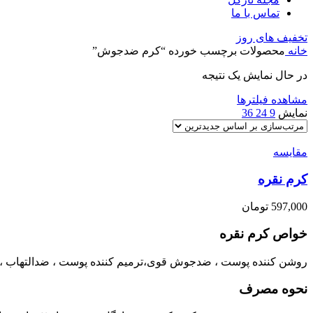
تماس با ما
تخفیف های روز
خانه
محصولات برچسب خورده “کرم ضدجوش”
در حال نمایش یک نتیجه
مشاهده فیلترها
نمایش
9
24
36
مقایسه
کرم نقره
597,000
تومان
خواص کرم نقره
روشن کننده پوست ، ضدجوش قوی،ترمیم کننده پوست ، ضدالتهاب ، ب
نحوه مصرف