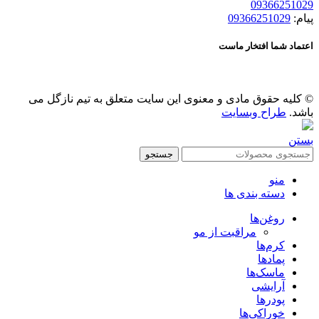
09366251029
پیام:
09366251029
اعتماد شما افتخار ماست
© کلیه حقوق مادی و معنوی این سایت متعلق به تیم نازگل می
باشد.
طراح وبسایت
بستن
جستجو
منو
دسته بندی ها
روغن‌ها
مراقبت از مو
کرم‌ها
پمادها
ماسک‌ها
آرایشی
پودرها
خوراکی‌ها