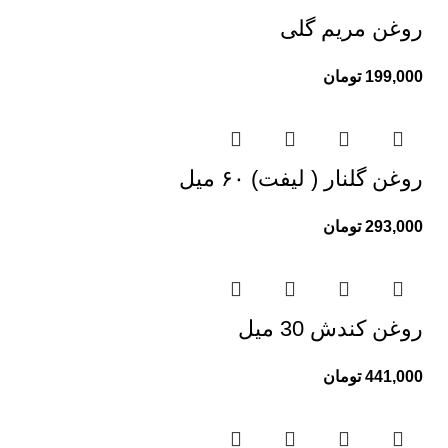
روغن مریم گلی
199,000
تومان
روغن گلنار ( لیفت) ۶۰ میل
293,000
تومان
روغن کندش 30 میل
441,000
تومان