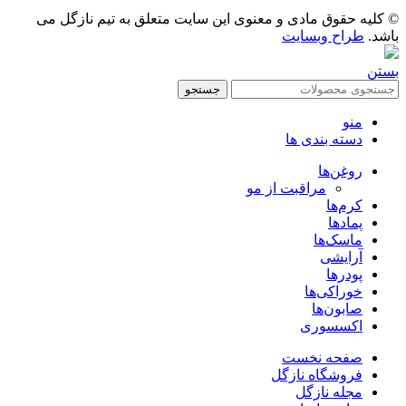
© کلیه حقوق مادی و معنوی این سایت متعلق به تیم نازگل می
باشد.
طراح وبسایت
بستن
جستجو
منو
دسته بندی ها
روغن‌ها
مراقبت از مو
کرم‌ها
پمادها
ماسک‌ها
آرایشی
پودرها
خوراکی‌ها
صابون‌ها
اکسسوری
صفحه نخست
فروشگاه نازگل
مجله نازگل