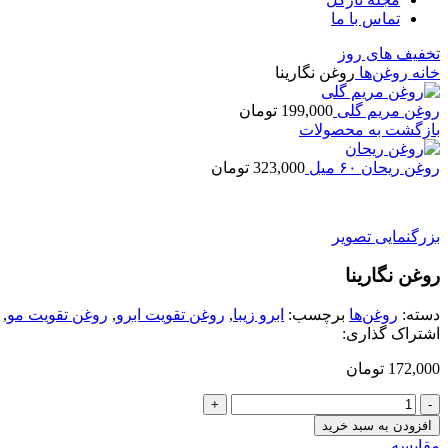
تماس با ما
تخفیف های روز
خانه
روغن‌ها
روغن نگارینا
روغن مریم گلی
199,000
تومان
بازگشت به محصولات
روغن ریحان ۶۰ میل
323,000
تومان
بزرگنمایی تصویر
روغن نگارینا
دسته:
روغن‌ها
برچسب:
ابرو زیبا
,
روغن تقویت ابرو
,
روغن تقویت مو
,
اشتراک گذاری:
172,000
تومان
روغن
نگارینا
افزودن به سبد خرید
عدد
مقایسه