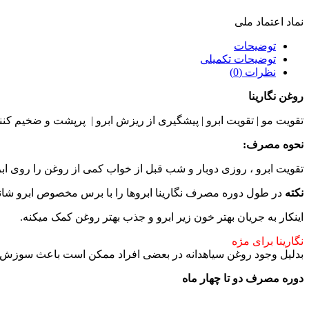
نماد اعتماد ملی
توضیحات
توضیحات تکمیلی
نظرات (0)
روغن نگارینا
تقویت مو | تقویت ابرو | پیشگیری از ریزش ابرو | پرپشت و ضخیم کنند
نحوه مصرف:
تقویت ابرو ، روزی دوبار و شب قبل از خواب کمی از روغن را روی ابرو
نکته
در طول دوره مصرف نگارینا ابروها را با برس مخصوص ابرو شانه 
اینکار به جریان بهتر خون زیر ابرو و جذب بهتر روغن کمک میکنه.
نگارینا برای مژه
بدلیل وجود روغن سیاهدانه در بعضی افراد ممکن است باعث سوزش چش
دوره مصرف دو تا چهار ماه