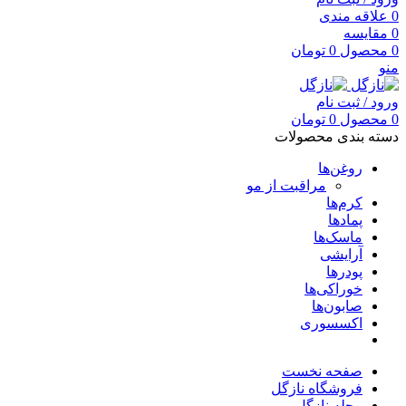
0
علاقه مندی
0
مقایسه
0
محصول
0
تومان
منو
ورود / ثبت نام
0
محصول
0
تومان
دسته بندی محصولات
روغن‌ها
مراقبت از مو
کرم‌ها
پمادها
ماسک‌ها
آرایشی
پودرها
خوراکی‌ها
صابون‌ها
اکسسوری
صفحه نخست
فروشگاه نازگل
مجله نازگل