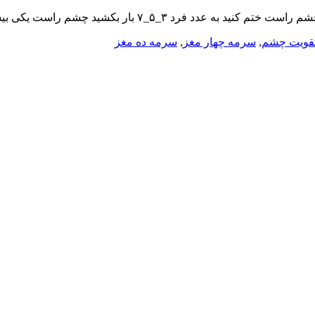
۵_۷ بار بکشید چشم راست یکی بیشتر از چشم چپ
تقویت چشم
,
سرمه چهار مغز
,
سرمه ده مغز