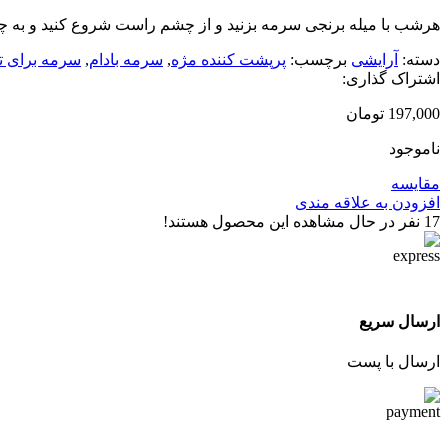
هرشب با میله برنجی سرمه بزنید و از چشم راست شروع کنید و به چشم راست ختم کنید به عدد فرد ۳_
دسته:
آرایشی
برچسب:
پرپشت کننده مژه
,
سرمه بادام
,
سرمه برای 
اشتراک گذاری:
197,000
تومان
ناموجود
مقایسه
افزودن به علاقه مندی
17
نفر در حال مشاهده این محصول هستند!
ارسال سریع
ارسال با پست