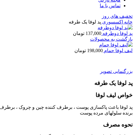
تماس با ما
تخفیف های روز
خانه
اکسسوری
پد لوفا یک طرفه
پد لوفا دوطرفه
137,000
تومان
بازگشت به محصولات
ليف لوفا حمام
198,000
تومان
بزرگنمایی تصویر
پد لوفا یک طرفه
خواص ليف لوفا
پد لوفا باعث پاکسازی پوست ، برطرف کننده چین و چروک ، برطرف 
برنده سلولهای مرده پوست
نحوه مصرف