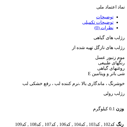
نماد اعتماد ملی
توضیحات
توضیحات تکمیلی
نظرات (0)
رژلب های گیاهی
رژلب های نازگل تهیه شده از
موم زنبور عسل
رنگهای طبیعی
روغنهای گیاهی
شی باتر و ویتامین E
خوشرنگ ، ماندگاری بالا ،نرم کننده لب ، رفع خشکی لب
رژلب رولی
وزن
0.1 کیلوگرم
رنگ
کد102
,
کد103
,
کد104
,
کد106
,
کد107
,
کد108
,
کد109