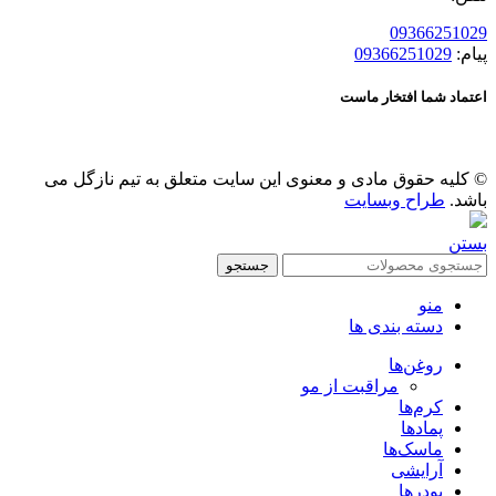
09366251029
پیام:
09366251029
اعتماد شما افتخار ماست
© کلیه حقوق مادی و معنوی این سایت متعلق به تیم نازگل می
باشد.
طراح وبسایت
بستن
جستجو
منو
دسته بندی ها
روغن‌ها
مراقبت از مو
کرم‌ها
پمادها
ماسک‌ها
آرایشی
پودرها