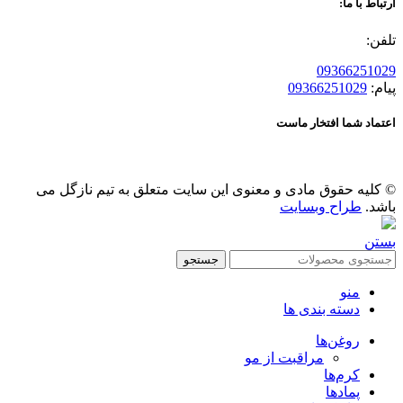
ارتباط با ما:
تلفن:
09366251029
پیام:
09366251029
اعتماد شما افتخار ماست
© کلیه حقوق مادی و معنوی این سایت متعلق به تیم نازگل می
باشد.
طراح وبسایت
بستن
جستجو
منو
دسته بندی ها
روغن‌ها
مراقبت از مو
کرم‌ها
پمادها